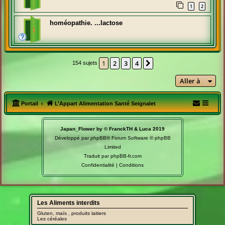
1
2
homéopathie. ...lactose
1
2
3
4
Suivante
154 sujets
Aller à
Portail
L’Appart Alimentation Santé Seignalet
Japan_Flower by © FranckTH & Luca 2019
Développé par
phpBB
® Forum Software © phpBB
Limited
Traduit par
phpBB-fr.com
Confidentialité
|
Conditions
Les Aliments interdits
Gluten, maïs , produits laitiers
Les céréales