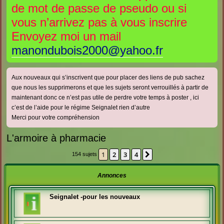
de mot de passe de pseudo ou si
e
e
vous n’arrivez pas à vous inscrire
r
r
Envoyez moi un mail
manondubois2000@yahoo.fr
Aux nouveaux qui s’inscrivent que pour placer des liens de pub sachez
que nous les supprimerons et que les sujets seront verrouillés à partir de
maintenant donc ce n’est pas utile de perdre votre temps à poster , ici
c’est de l’aide pour le régime Seignalet rien d’autre
Merci pour votre compréhension
L'armoire à pharmacie
1
2
3
4
Suivante
154 sujets
Annonces
Seignalet -pour les nouveaux