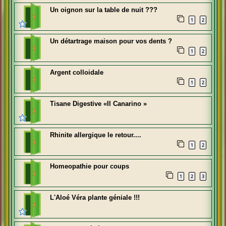
Un oignon sur la table de nuit ???
1
2
Un détartrage maison pour vos dents ?
1
2
Argent colloidale
1
2
Tisane Digestive «Il Canarino »
Rhinite allergique le retour....
1
2
Homeopathie pour coups
1
2
3
L'Aloé Véra plante géniale !!!