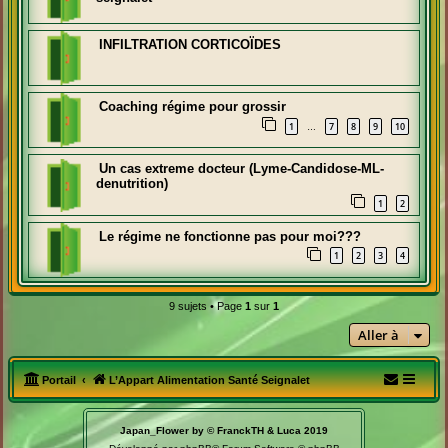
INFILTRATION CORTICOÏDES
Coaching régime pour grossir
1
7
8
9
10
…
Un cas extreme docteur (Lyme-Candidose-ML-
denutrition)
1
2
Le régime ne fonctionne pas pour moi???
1
2
3
4
9 sujets • Page
1
sur
1
Aller à
Portail
L’Appart Alimentation Santé Seignalet
Japan_Flower by © FranckTH & Luca 2019