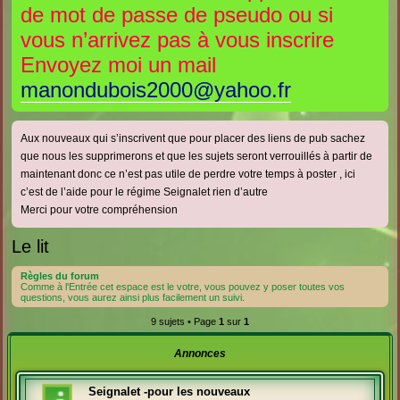
de mot de passe de pseudo ou si
e
e
vous n’arrivez pas à vous inscrire
r
r
Envoyez moi un mail
manondubois2000@yahoo.fr
Aux nouveaux qui s’inscrivent que pour placer des liens de pub sachez
que nous les supprimerons et que les sujets seront verrouillés à partir de
maintenant donc ce n’est pas utile de perdre votre temps à poster , ici
c’est de l’aide pour le régime Seignalet rien d’autre
Merci pour votre compréhension
Le lit
Règles du forum
Comme à l'Entrée cet espace est le votre, vous pouvez y poser toutes vos
questions, vous aurez ainsi plus facilement un suivi.
9 sujets • Page
1
sur
1
Annonces
Seignalet -pour les nouveaux