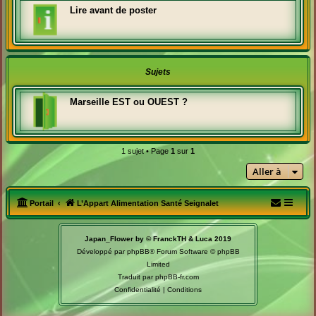
Lire avant de poster
Sujets
Marseille EST ou OUEST ?
1 sujet • Page
1
sur
1
Aller à
Portail
L’Appart Alimentation Santé Seignalet
Japan_Flower by © FranckTH & Luca 2019
Développé par
phpBB
® Forum Software © phpBB
Limited
Traduit par
phpBB-fr.com
Confidentialité
|
Conditions