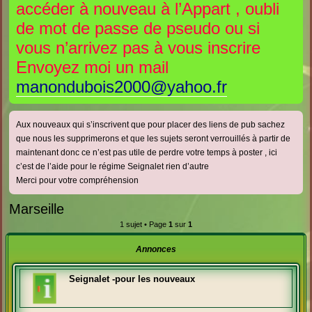
accéder à nouveau à l’Appart , oubli
e
e
de mot de passe de pseudo ou si
r
r
vous n’arrivez pas à vous inscrire
Envoyez moi un mail
manondubois2000@yahoo.fr
Aux nouveaux qui s’inscrivent que pour placer des liens de pub sachez
que nous les supprimerons et que les sujets seront verrouillés à partir de
maintenant donc ce n’est pas utile de perdre votre temps à poster , ici
c’est de l’aide pour le régime Seignalet rien d’autre
Merci pour votre compréhension
Marseille
1 sujet • Page
1
sur
1
Annonces
Seignalet -pour les nouveaux