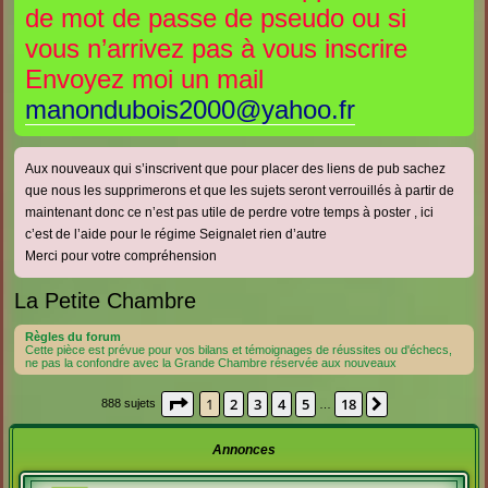
de mot de passe de pseudo ou si
e
e
vous n’arrivez pas à vous inscrire
r
r
Envoyez moi un mail
manondubois2000@yahoo.fr
Aux nouveaux qui s’inscrivent que pour placer des liens de pub sachez
que nous les supprimerons et que les sujets seront verrouillés à partir de
maintenant donc ce n’est pas utile de perdre votre temps à poster , ici
c’est de l’aide pour le régime Seignalet rien d’autre
Merci pour votre compréhension
La Petite Chambre
Règles du forum
Cette pièce est prévue pour vos bilans et témoignages de réussites ou d'échecs,
ne pas la confondre avec la Grande Chambre réservée aux nouveaux
Page
1
sur
18
1
2
3
4
5
18
Suivante
888 sujets
…
Annonces