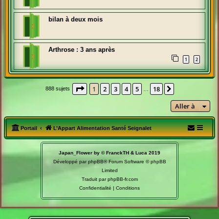
bilan à deux mois
Arthrose : 3 ans après
1
2
Page
1
sur
18
1
2
3
4
5
18
Suivante
888 sujets
…
Aller à
Portail
L’Appart Alimentation Santé Seignalet
Japan_Flower by © FranckTH & Luca 2019
Développé par
phpBB
® Forum Software © phpBB
Limited
Traduit par
phpBB-fr.com
Confidentialité
|
Conditions